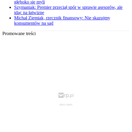
głęboko się myli
Szymaniak: Premier przeciął spór w sprawie asesorów, ale
idąc na łatwiznę
Michał Ziemiak, rzecznik finansowy: Nie skazujmy
konsumentów na sąd
Promowane treści