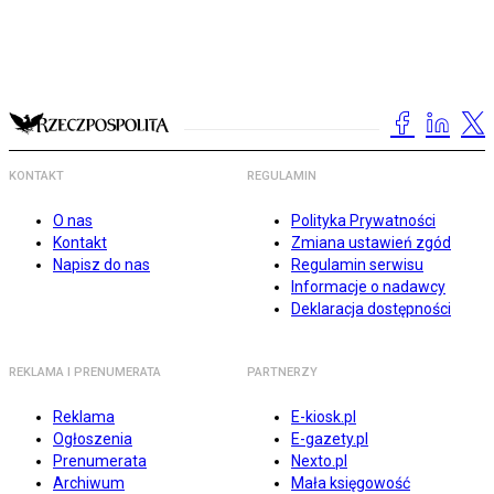
KONTAKT
REGULAMIN
O nas
Polityka Prywatności
Kontakt
Zmiana ustawień zgód
Napisz do nas
Regulamin serwisu
Informacje o nadawcy
Deklaracja dostępności
REKLAMA I PRENUMERATA
PARTNERZY
Reklama
E-kiosk.pl
Ogłoszenia
E-gazety.pl
Prenumerata
Nexto.pl
Archiwum
Mała księgowość