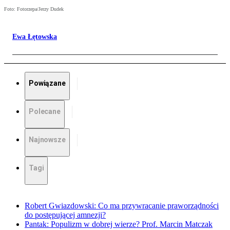
Foto: Fotorzepa/Jerzy Dudek
Ewa Łętowska
Powiązane
Polecane
Najnowsze
Tagi
Robert Gwiazdowski: Co ma przywracanie praworządności
do postępującej amnezji?
Pantak: Populizm w dobrej wierze? Prof. Marcin Matczak