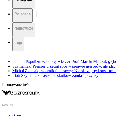
Polecane
Najnowsze
Tagi
Pantak: Populizm w dobrej wierze? Prof. Marcin Matczak głęb
Szymaniak: Premier przeciął spór w sprawie asesorów, ale idąc
Michał Ziemiak, rzecznik finansowy: Nie skazujmy konsumen
Piotr Szymaniak: Leczenie skutków zamiast przyczyn
Promowane treści
KONTAKT
O nas