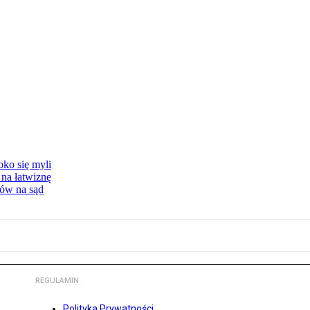
oko się myli
 na łatwiznę
tów na sąd
REGULAMIN
Polityka Prywatności