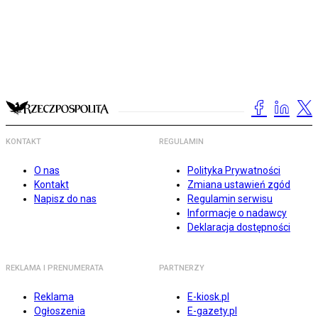
KONTAKT
REGULAMIN
O nas
Polityka Prywatności
Kontakt
Zmiana ustawień zgód
Napisz do nas
Regulamin serwisu
Informacje o nadawcy
Deklaracja dostępności
REKLAMA I PRENUMERATA
PARTNERZY
Reklama
E-kiosk.pl
Ogłoszenia
E-gazety.pl