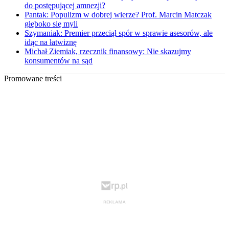
do postępującej amnezji?
Pantak: Populizm w dobrej wierze? Prof. Marcin Matczak
głęboko się myli
Szymaniak: Premier przeciął spór w sprawie asesorów, ale
idąc na łatwiznę
Michał Ziemiak, rzecznik finansowy: Nie skazujmy
konsumentów na sąd
Promowane treści