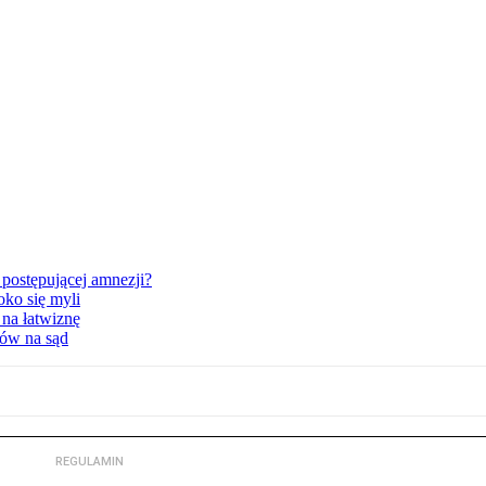
postępującej amnezji?
oko się myli
 na łatwiznę
tów na sąd
REGULAMIN