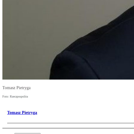
Tomasz Pietryga
Foto: Rzeczpospolita
Tomasz Pietryga