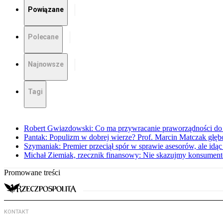
Powiązane
Polecane
Najnowsze
Tagi
Robert Gwiazdowski: Co ma przywracanie praworządności do 
Pantak: Populizm w dobrej wierze? Prof. Marcin Matczak głęb
Szymaniak: Premier przeciął spór w sprawie asesorów, ale idąc
Michał Ziemiak, rzecznik finansowy: Nie skazujmy konsumen
Promowane treści
KONTAKT