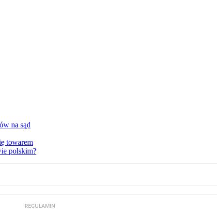
tów na sąd
ię towarem
wie polskim?
REGULAMIN