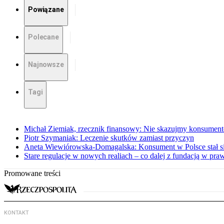
Powiązane
Polecane
Najnowsze
Tagi
Michał Ziemiak, rzecznik finansowy: Nie skazujmy konsumen
Piotr Szymaniak: Leczenie skutków zamiast przyczyn
Aneta Wiewiórowska-Domagalska: Konsument w Polsce stał s
Stare regulacje w nowych realiach – co dalej z fundacją w pra
Promowane treści
KONTAKT