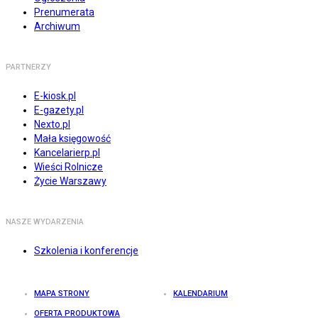
Prenumerata
Archiwum
PARTNERZY
E-kiosk.pl
E-gazety.pl
Nexto.pl
Mała księgowość
Kancelarierp.pl
Wieści Rolnicze
Życie Warszawy
NASZE WYDARZENIA
Szkolenia i konferencje
MAPA STRONY
KALENDARIUM
OFERTA PRODUKTOWA