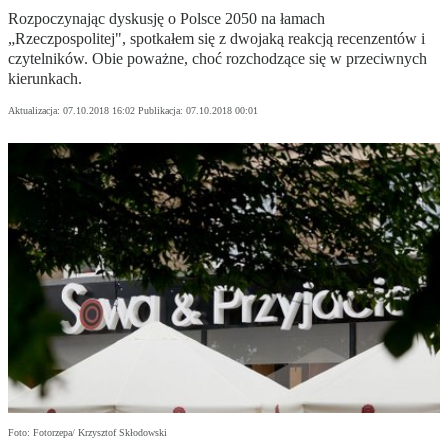
Rozpoczynając dyskusję o Polsce 2050 na łamach
„Rzeczpospolitej", spotkałem się z dwojaką reakcją recenzentów i
czytelników. Obie poważne, choć rozchodzące się w przeciwnych
kierunkach.
Aktualizacja:
07.10.2018 16:02
Publikacja:
07.10.2018 00:01
Foto: Fotorzepa/ Krzysztof Skłodowski