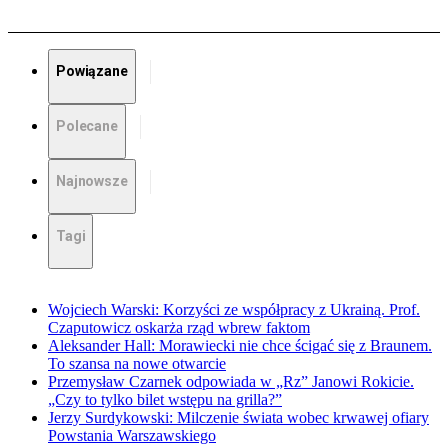
Powiązane
Polecane
Najnowsze
Tagi
Wojciech Warski: Korzyści ze współpracy z Ukrainą. Prof.
Czaputowicz oskarża rząd wbrew faktom
Aleksander Hall: Morawiecki nie chce ścigać się z Braunem.
To szansa na nowe otwarcie
Przemysław Czarnek odpowiada w „Rz” Janowi Rokicie.
„Czy to tylko bilet wstępu na grilla?”
Jerzy Surdykowski: Milczenie świata wobec krwawej ofiary
Powstania Warszawskiego