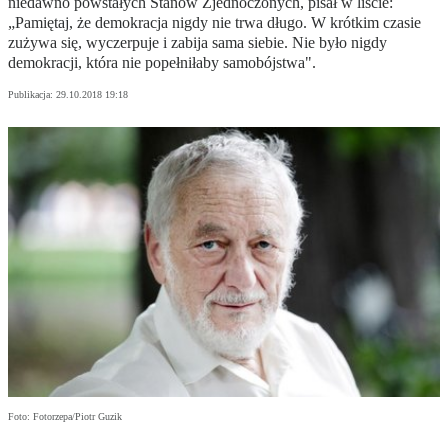
niedawno powstałych Stanów Zjednoczonych, pisał w liście:
„Pamiętaj, że demokracja nigdy nie trwa długo. W krótkim czasie
zużywa się, wyczerpuje i zabija sama siebie. Nie było nigdy
demokracji, która nie popełniłaby samobójstwa".
Publikacja:
29.10.2018 19:18
Foto: Fotorzepa/Piotr Guzik