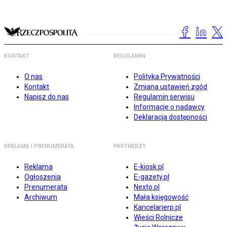
KONTAKT
REGULAMIN
O nas
Polityka Prywatności
Kontakt
Zmiana ustawień zgód
Napisz do nas
Regulamin serwisu
Informacje o nadawcy
Deklaracja dostępności
REKLAMA I PRENUMERATA
PARTNERZY
Reklama
E-kiosk.pl
Ogłoszenia
E-gazety.pl
Prenumerata
Nexto.pl
Archiwum
Mała księgowość
Kancelarierp.pl
Wieści Rolnicze