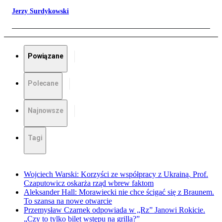
Jerzy Surdykowski
Powiązane
Polecane
Najnowsze
Tagi
Wojciech Warski: Korzyści ze współpracy z Ukrainą. Prof.
Czaputowicz oskarża rząd wbrew faktom
Aleksander Hall: Morawiecki nie chce ścigać się z Braunem.
To szansa na nowe otwarcie
Przemysław Czarnek odpowiada w „Rz” Janowi Rokicie.
„Czy to tylko bilet wstępu na grilla?”