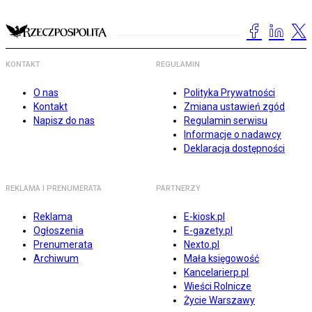
KONTAKT
REGULAMIN
O nas
Polityka Prywatności
Kontakt
Zmiana ustawień zgód
Napisz do nas
Regulamin serwisu
Informacje o nadawcy
Deklaracja dostępności
REKLAMA I PRENUMERATA
PARTNERZY
Reklama
E-kiosk.pl
Ogłoszenia
E-gazety.pl
Prenumerata
Nexto.pl
Archiwum
Mała księgowość
Kancelarierp.pl
Wieści Rolnicze
Życie Warszawy