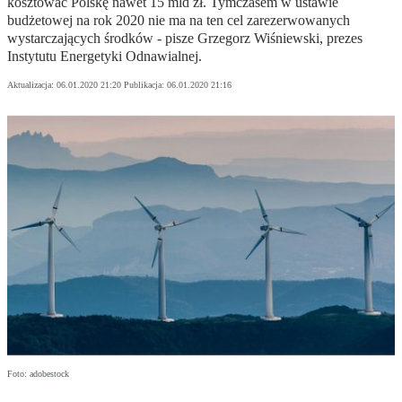
kosztować Polskę nawet 15 mld zł. Tymczasem w ustawie
budżetowej na rok 2020 nie ma na ten cel zarezerwowanych
wystarczających środków - pisze Grzegorz Wiśniewski, prezes
Instytutu Energetyki Odnawialnej.
Aktualizacja:
06.01.2020 21:20
Publikacja:
06.01.2020 21:16
Foto: adobestock