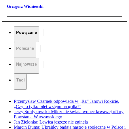
Grzegorz Wiśniewski
Powiązane
Polecane
Najnowsze
Tagi
Przemysław Czarnek odpowiada w „Rz” Janowi Rokicie.
„Czy to tylko bilet wstępu na grilla?”
Jerzy Surdykowski: Milczenie świata wobec krwawej ofiary
Powstania Warszawskiego
Jan Zielonka: Lewica jeszcze nie zginęła
Marcin Duma: Ukraińcy badają nastroje społeczne w Polsce i