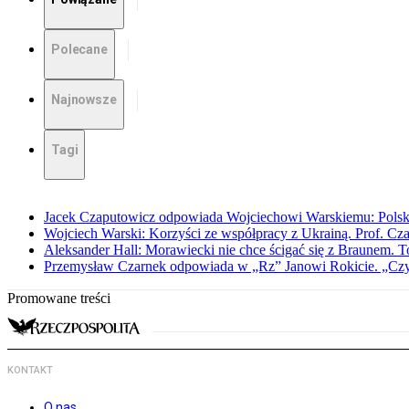
Polecane
Najnowsze
Tagi
Jacek Czaputowicz odpowiada Wojciechowi Warskiemu: Polska wa
Wojciech Warski: Korzyści ze współpracy z Ukrainą. Prof. C
Aleksander Hall: Morawiecki nie chce ścigać się z Braunem. T
Przemysław Czarnek odpowiada w „Rz” Janowi Rokicie. „Czy to
Promowane treści
KONTAKT
O nas