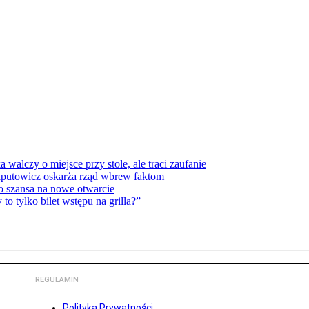
lczy o miejsce przy stole, ale traci zaufanie
zaputowicz oskarża rząd wbrew faktom
o szansa na nowe otwarcie
 tylko bilet wstępu na grilla?”
REGULAMIN
Polityka Prywatności