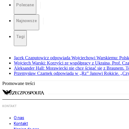
Polecane
Najnowsze
Tagi
Jacek Czaputowicz odpowiada Wojciechowi Warskiemu: Polska wa
Wojciech Warski: Korzyści ze współpracy z Ukrainą. Prof. C
Aleksander Hall: Morawiecki nie chce ścigać się z Braunem. T
Przemysław Czarnek odpowiada w „Rz” Janowi Rokicie. „Czy to
Promowane treści
KONTAKT
O nas
Kontakt