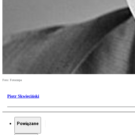
Foto: Fotorzepa
Piotr Skwieciński
Powiązane