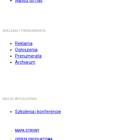
Napisz do nas
REKLAMA I PRENUMERATA
Reklama
Ogłoszenia
Prenumerata
Archiwum
NASZE WYDARZENIA
Szkolenia i konferencje
MAPA STRONY
OFERTA PRODUKTOWA