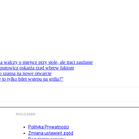
lczy o miejsce przy stole, ale traci zaufanie
zaputowicz oskarża rząd wbrew faktom
o szansa na nowe otwarcie
 tylko bilet wstępu na grilla?”
REGULAMIN
Polityka Prywatności
Zmiana ustawień zgód