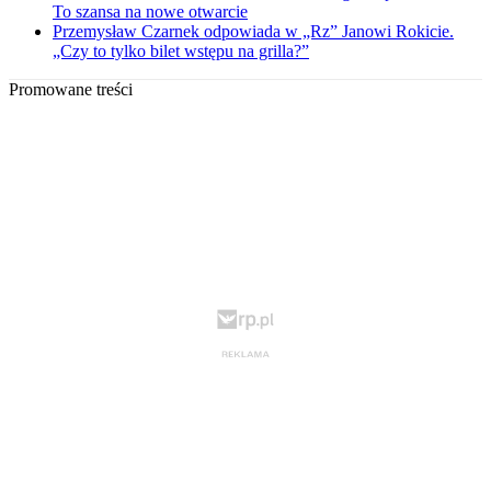
To szansa na nowe otwarcie
Przemysław Czarnek odpowiada w „Rz” Janowi Rokicie.
„Czy to tylko bilet wstępu na grilla?”
Promowane treści