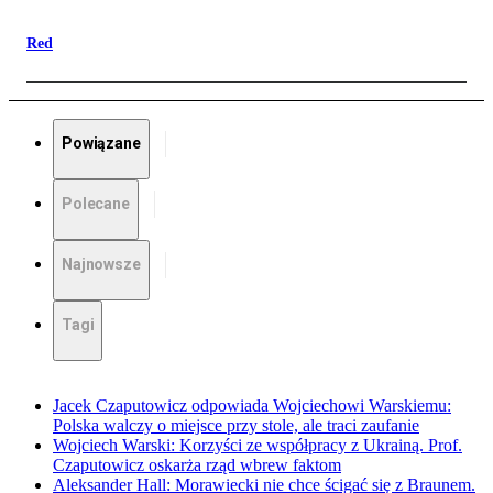
Red
Powiązane
Polecane
Najnowsze
Tagi
Jacek Czaputowicz odpowiada Wojciechowi Warskiemu:
Polska walczy o miejsce przy stole, ale traci zaufanie
Wojciech Warski: Korzyści ze współpracy z Ukrainą. Prof.
Czaputowicz oskarża rząd wbrew faktom
Aleksander Hall: Morawiecki nie chce ścigać się z Braunem.