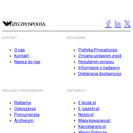
KONTAKT
REGULAMIN
O nas
Polityka Prywatności
Kontakt
Zmiana ustawień zgód
Napisz do nas
Regulamin serwisu
Informacje o nadawcy
Deklaracja dostępności
REKLAMA I PRENUMERATA
PARTNERZY
Reklama
E-kiosk.pl
Ogłoszenia
E-gazety.pl
Prenumerata
Nexto.pl
Archiwum
Mała księgowość
Kancelarierp.pl
Wieści Rolnicze