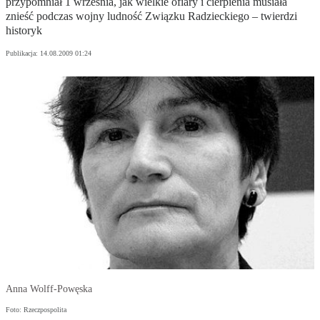
przypomniał 1 września, jak wielkie ofiary i cierpienia musiała
znieść podczas wojny ludność Związku Radzieckiego – twierdzi
historyk
Publikacja:
14.08.2009 01:24
Anna Wolff-Powęska
Foto: Rzeczpospolita