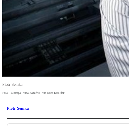
Piotr Semka
Foto: Fotorzepa, Kuba Kamiński Kub Kuba Kamiński
Piotr Semka