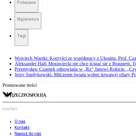
Polecane
Najnowsze
Tagi
Wojciech Warski: Korzyści ze współpracy z Ukrainą. Prof. C
Aleksander Hall: Morawiecki nie chce ścigać się z Braunem. T
Przemysław Czarnek odpowiada w „Rz” Janowi Rokicie. „Czy to
Jerzy Surdykowski: Milczenie świata wobec krwawej ofiary 
Promowane treści
KONTAKT
O nas
Kontakt
Napisz do nas