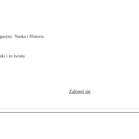
!
azyny: Nauka i Historia.
ki i ze świata.
Zaloguj się