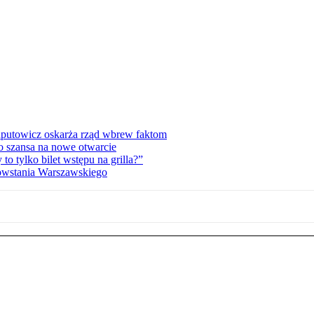
zaputowicz oskarża rząd wbrew faktom
o szansa na nowe otwarcie
 tylko bilet wstępu na grilla?”
Powstania Warszawskiego