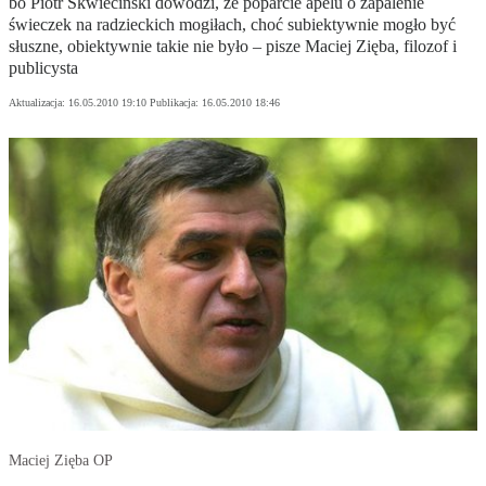
bo Piotr Skwieciński dowodzi, że poparcie apelu o zapalenie
świeczek na radzieckich mogiłach, choć subiektywnie mogło być
słuszne, obiektywnie takie nie było – pisze Maciej Zięba, filozof i
publicysta
Aktualizacja:
16.05.2010 19:10
Publikacja:
16.05.2010 18:46
Maciej Zięba OP