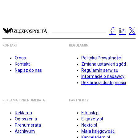
KONTAKT
REGULAMIN
O nas
Polityka Prywatności
Kontakt
Zmiana ustawień zgód
Napisz do nas
Regulamin serwisu
Informacje o nadawcy
Deklaracja dostępności
REKLAMA I PRENUMERATA
PARTNERZY
Reklama
E-kiosk.pl
Ogłoszenia
E-gazety.pl
Prenumerata
Nexto.pl
Archiwum
Mała księgowość
Kancelarierp.pl