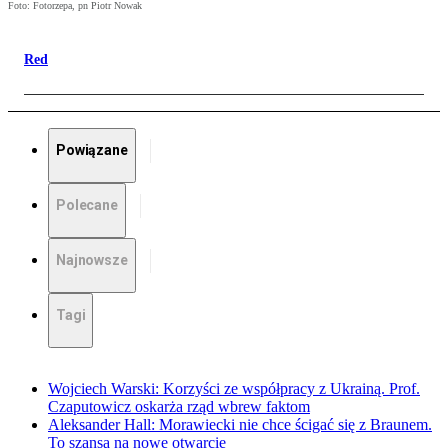
Foto: Fotorzepa, pn Piotr Nowak
Red
Powiązane
Polecane
Najnowsze
Tagi
Wojciech Warski: Korzyści ze współpracy z Ukrainą. Prof.
Czaputowicz oskarża rząd wbrew faktom
Aleksander Hall: Morawiecki nie chce ścigać się z Braunem.
To szansa na nowe otwarcie