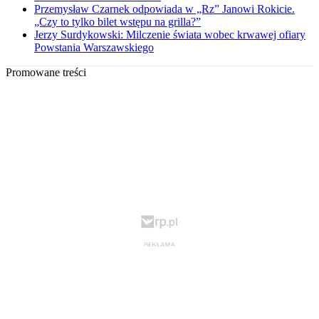
Przemysław Czarnek odpowiada w „Rz” Janowi Rokicie.
„Czy to tylko bilet wstępu na grilla?”
Jerzy Surdykowski: Milczenie świata wobec krwawej ofiary
Powstania Warszawskiego
Promowane treści