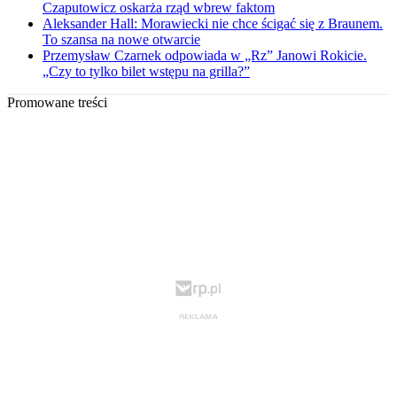
Czaputowicz oskarża rząd wbrew faktom
Aleksander Hall: Morawiecki nie chce ścigać się z Braunem.
To szansa na nowe otwarcie
Przemysław Czarnek odpowiada w „Rz” Janowi Rokicie.
„Czy to tylko bilet wstępu na grilla?”
Promowane treści