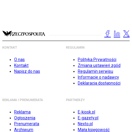
KONTAKT
REGULAMIN
O nas
Polityka Prywatności
Kontakt
Zmiana ustawień zgód
Napisz do nas
Regulamin serwisu
Informacje o nadawcy
Deklaracja dostępności
REKLAMA I PRENUMERATA
PARTNERZY
Reklama
E-kiosk.pl
Ogłoszenia
E-gazety.pl
Prenumerata
Nexto.pl
Archiwum
Mała księgowość