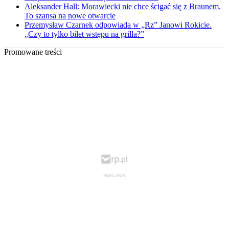
Aleksander Hall: Morawiecki nie chce ścigać się z Braunem.
To szansa na nowe otwarcie
Przemysław Czarnek odpowiada w „Rz” Janowi Rokicie.
„Czy to tylko bilet wstępu na grilla?”
Promowane treści