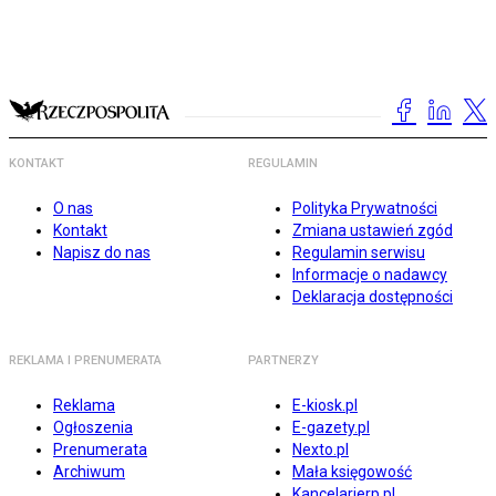
KONTAKT
REGULAMIN
O nas
Polityka Prywatności
Kontakt
Zmiana ustawień zgód
Napisz do nas
Regulamin serwisu
Informacje o nadawcy
Deklaracja dostępności
REKLAMA I PRENUMERATA
PARTNERZY
Reklama
E-kiosk.pl
Ogłoszenia
E-gazety.pl
Prenumerata
Nexto.pl
Archiwum
Mała księgowość
Kancelarierp.pl