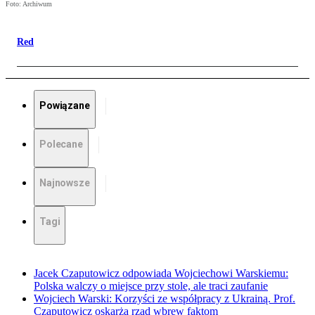
Foto: Archiwum
Red
Powiązane
Polecane
Najnowsze
Tagi
Jacek Czaputowicz odpowiada Wojciechowi Warskiemu:
Polska walczy o miejsce przy stole, ale traci zaufanie
Wojciech Warski: Korzyści ze współpracy z Ukrainą. Prof.
Czaputowicz oskarża rząd wbrew faktom