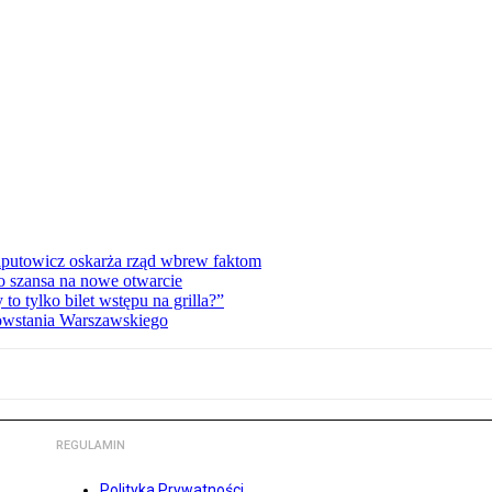
zaputowicz oskarża rząd wbrew faktom
o szansa na nowe otwarcie
 tylko bilet wstępu na grilla?”
Powstania Warszawskiego
REGULAMIN
Polityka Prywatności