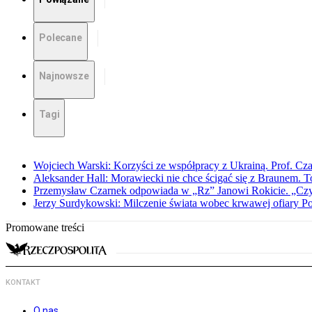
Polecane
Najnowsze
Tagi
Wojciech Warski: Korzyści ze współpracy z Ukrainą. Prof. C
Aleksander Hall: Morawiecki nie chce ścigać się z Braunem. T
Przemysław Czarnek odpowiada w „Rz” Janowi Rokicie. „Czy to
Jerzy Surdykowski: Milczenie świata wobec krwawej ofiary 
Promowane treści
KONTAKT
O nas