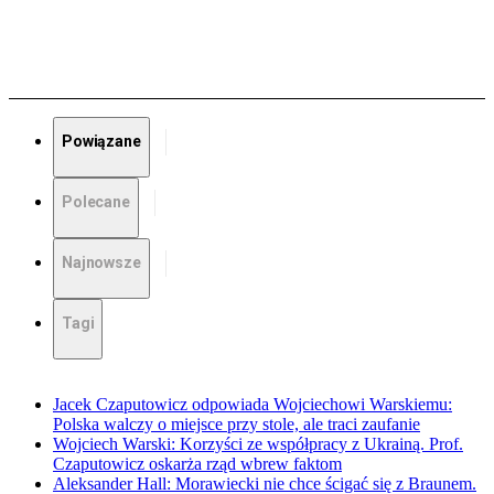
Powiązane
Polecane
Najnowsze
Tagi
Jacek Czaputowicz odpowiada Wojciechowi Warskiemu:
Polska walczy o miejsce przy stole, ale traci zaufanie
Wojciech Warski: Korzyści ze współpracy z Ukrainą. Prof.
Czaputowicz oskarża rząd wbrew faktom
Aleksander Hall: Morawiecki nie chce ścigać się z Braunem.