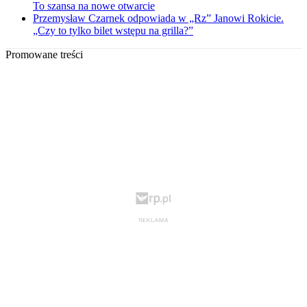
To szansa na nowe otwarcie
Przemysław Czarnek odpowiada w „Rz” Janowi Rokicie.
„Czy to tylko bilet wstępu na grilla?”
Promowane treści