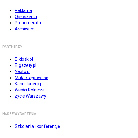
Reklama
Ogłoszenia
Prenumerata
Archiwum
PARTNERZY
E-kiosk.pl
E-gazety.pl
Nexto.pl
Mała księgowość
Kancelarierp.pl
Wieści Rolnicze
Życie Warszawy
NASZE WYDARZENIA
Szkolenia i konferencje