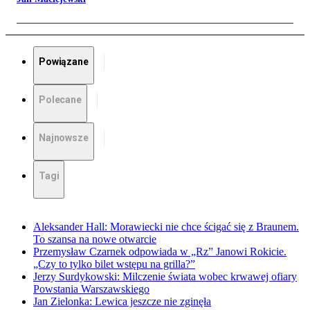
Powiązane
Polecane
Najnowsze
Tagi
Aleksander Hall: Morawiecki nie chce ścigać się z Braunem.
To szansa na nowe otwarcie
Przemysław Czarnek odpowiada w „Rz” Janowi Rokicie.
„Czy to tylko bilet wstępu na grilla?”
Jerzy Surdykowski: Milczenie świata wobec krwawej ofiary
Powstania Warszawskiego
Jan Zielonka: Lewica jeszcze nie zginęła