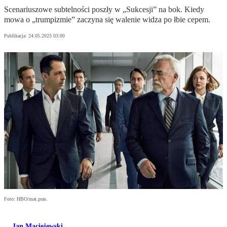
Scenariuszowe subtelności poszły w „Sukcesji” na bok. Kiedy
mowa o „trumpizmie” zaczyna się walenie widza po łbie cepem.
Publikacja:
24.05.2023 03:00
Foto: HBO/mat.pras.
Jan Maciejewski