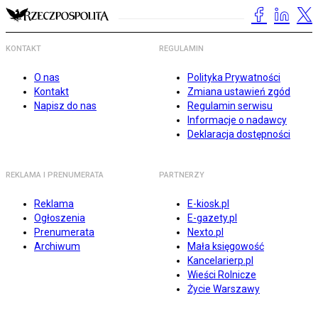
KONTAKT
REGULAMIN
O nas
Polityka Prywatności
Kontakt
Zmiana ustawień zgód
Napisz do nas
Regulamin serwisu
Informacje o nadawcy
Deklaracja dostępności
REKLAMA I PRENUMERATA
PARTNERZY
Reklama
E-kiosk.pl
Ogłoszenia
E-gazety.pl
Prenumerata
Nexto.pl
Archiwum
Mała księgowość
Kancelarierp.pl
Wieści Rolnicze
Życie Warszawy