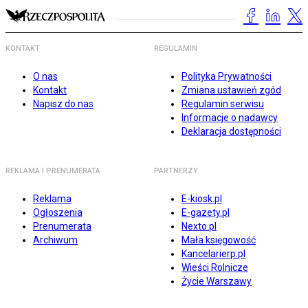
KONTAKT
REGULAMIN
O nas
Polityka Prywatności
Kontakt
Zmiana ustawień zgód
Napisz do nas
Regulamin serwisu
Informacje o nadawcy
Deklaracja dostępności
REKLAMA I PRENUMERATA
PARTNERZY
Reklama
E-kiosk.pl
Ogłoszenia
E-gazety.pl
Prenumerata
Nexto.pl
Archiwum
Mała księgowość
Kancelarierp.pl
Wieści Rolnicze
Życie Warszawy