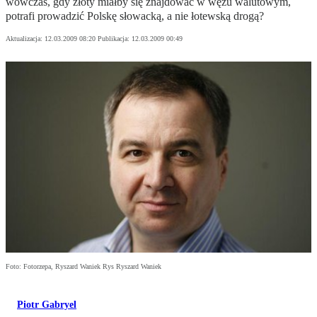
wówczas, gdy złoty miałby się znajdować w wężu walutowym,
potrafi prowadzić Polskę słowacką, a nie łotewską drogą?
Aktualizacja:
12.03.2009 08:20
Publikacja:
12.03.2009 00:49
Foto: Fotorzepa, Ryszard Waniek Rys Ryszard Waniek
Piotr Gabryel