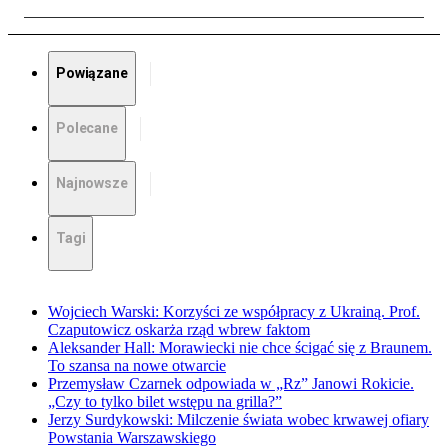
Powiązane
Polecane
Najnowsze
Tagi
Wojciech Warski: Korzyści ze współpracy z Ukrainą. Prof.
Czaputowicz oskarża rząd wbrew faktom
Aleksander Hall: Morawiecki nie chce ścigać się z Braunem.
To szansa na nowe otwarcie
Przemysław Czarnek odpowiada w „Rz” Janowi Rokicie.
„Czy to tylko bilet wstępu na grilla?”
Jerzy Surdykowski: Milczenie świata wobec krwawej ofiary
Powstania Warszawskiego