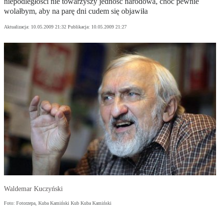
niepodległości nie towarzyszy jedność narodowa, choć pewnie
wolałbym, aby na parę dni cudem się objawiła
Aktualizacja:
10.05.2009 21:32
Publikacja:
10.05.2009 21:27
Waldemar Kuczyński
Foto: Fotorzepa, Kuba Kamiński Kub Kuba Kamiński