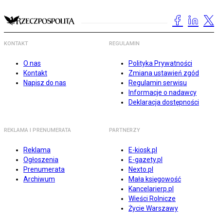
KONTAKT
REGULAMIN
O nas
Polityka Prywatności
Kontakt
Zmiana ustawień zgód
Napisz do nas
Regulamin serwisu
Informacje o nadawcy
Deklaracja dostępności
REKLAMA I PRENUMERATA
PARTNERZY
Reklama
E-kiosk.pl
Ogłoszenia
E-gazety.pl
Prenumerata
Nexto.pl
Archiwum
Mała księgowość
Kancelarierp.pl
Wieści Rolnicze
Życie Warszawy