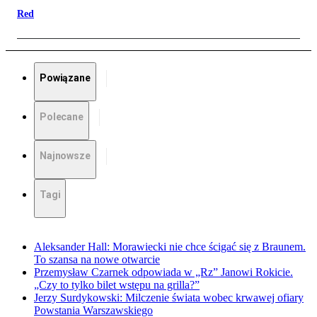
Red
Powiązane
Polecane
Najnowsze
Tagi
Aleksander Hall: Morawiecki nie chce ścigać się z Braunem.
To szansa na nowe otwarcie
Przemysław Czarnek odpowiada w „Rz” Janowi Rokicie.
„Czy to tylko bilet wstępu na grilla?”
Jerzy Surdykowski: Milczenie świata wobec krwawej ofiary
Powstania Warszawskiego