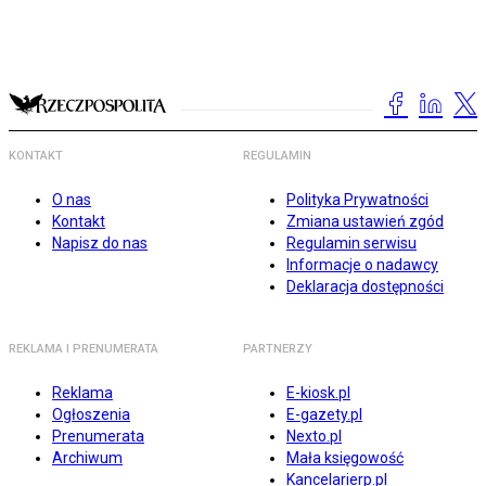
KONTAKT
REGULAMIN
O nas
Polityka Prywatności
Kontakt
Zmiana ustawień zgód
Napisz do nas
Regulamin serwisu
Informacje o nadawcy
Deklaracja dostępności
REKLAMA I PRENUMERATA
PARTNERZY
Reklama
E-kiosk.pl
Ogłoszenia
E-gazety.pl
Prenumerata
Nexto.pl
Archiwum
Mała księgowość
Kancelarierp.pl