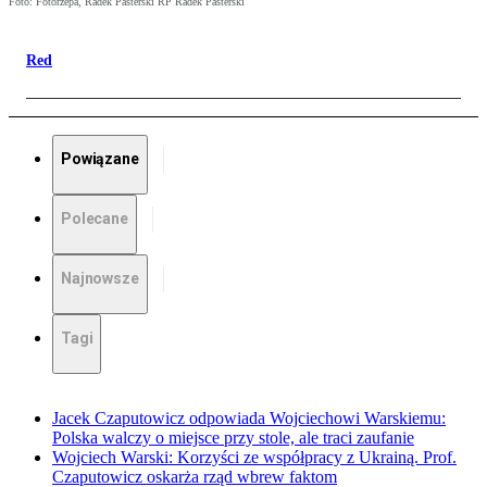
Foto: Fotorzepa, Radek Pasterski RP Radek Pasterski
Red
Powiązane
Polecane
Najnowsze
Tagi
Jacek Czaputowicz odpowiada Wojciechowi Warskiemu:
Polska walczy o miejsce przy stole, ale traci zaufanie
Wojciech Warski: Korzyści ze współpracy z Ukrainą. Prof.
Czaputowicz oskarża rząd wbrew faktom