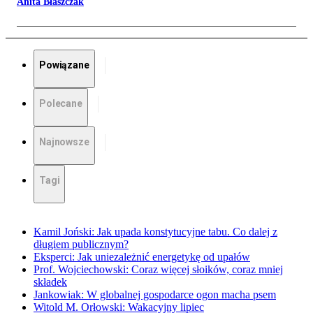
Anita Błaszczak
Powiązane
Polecane
Najnowsze
Tagi
Kamil Joński: Jak upada konstytucyjne tabu. Co dalej z
długiem publicznym?
Eksperci: Jak uniezależnić energetykę od upałów
Prof. Wojciechowski: Coraz więcej słoików, coraz mniej
składek
Jankowiak: W globalnej gospodarce ogon macha psem
Witold M. Orłowski: Wakacyjny lipiec