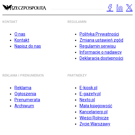
KONTAKT
REGULAMIN
O nas
Polityka Prywatności
Kontakt
Zmiana ustawień zgód
Napisz do nas
Regulamin serwisu
Informacje o nadawcy
Deklaracja dostępności
REKLAMA I PRENUMERATA
PARTNERZY
Reklama
E-kiosk.pl
Ogłoszenia
E-gazety.pl
Prenumerata
Nexto.pl
Archiwum
Mała księgowość
Kancelarierp.pl
Wieści Rolnicze
Życie Warszawy