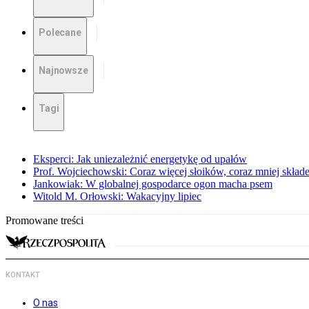
Polecane
Najnowsze
Tagi
Eksperci: Jak uniezależnić energetykę od upałów
Prof. Wojciechowski: Coraz więcej słoików, coraz mniej skład
Jankowiak: W globalnej gospodarce ogon macha psem
Witold M. Orłowski: Wakacyjny lipiec
Promowane treści
KONTAKT
O nas