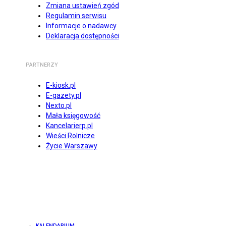
Zmiana ustawień zgód
Regulamin serwisu
Informacje o nadawcy
Deklaracja dostępności
PARTNERZY
E-kiosk.pl
E-gazety.pl
Nexto.pl
Mała księgowość
Kancelarierp.pl
Wieści Rolnicze
Życie Warszawy
KALENDARIUM