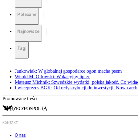
Polecane
Najnowsze
Tagi
Jankowiak: W globalnej gospodarce ogon macha psem
Witold M. Orłowski: Wakacyjny lipiec
Mateusz Michnik: Szwedzkie wydatki, polska jakość. Co wid
I wiceprezes BGK: Od redystrybucji do inwestycji. Nowa arc
Promowane treści
KONTAKT
O nas