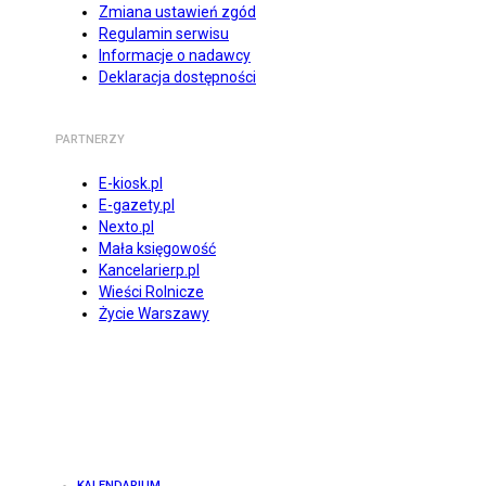
Zmiana ustawień zgód
Regulamin serwisu
Informacje o nadawcy
Deklaracja dostępności
PARTNERZY
E-kiosk.pl
E-gazety.pl
Nexto.pl
Mała księgowość
Kancelarierp.pl
Wieści Rolnicze
Życie Warszawy
KALENDARIUM