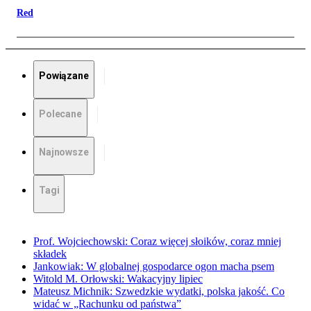
Red
Powiązane
Polecane
Najnowsze
Tagi
Prof. Wojciechowski: Coraz więcej słoików, coraz mniej
składek
Jankowiak: W globalnej gospodarce ogon macha psem
Witold M. Orłowski: Wakacyjny lipiec
Mateusz Michnik: Szwedzkie wydatki, polska jakość. Co
widać w „Rachunku od państwa”