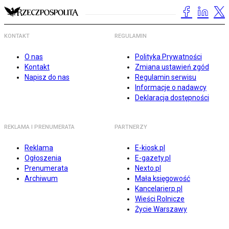
KONTAKT
REGULAMIN
O nas
Polityka Prywatności
Kontakt
Zmiana ustawień zgód
Napisz do nas
Regulamin serwisu
Informacje o nadawcy
Deklaracja dostępności
REKLAMA I PRENUMERATA
PARTNERZY
Reklama
E-kiosk.pl
Ogłoszenia
E-gazety.pl
Prenumerata
Nexto.pl
Archiwum
Mała księgowość
Kancelarierp.pl
Wieści Rolnicze
Życie Warszawy