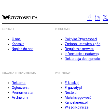
KONTAKT
REGULAMIN
O nas
Polityka Prywatności
Kontakt
Zmiana ustawień zgód
Napisz do nas
Regulamin serwisu
Informacje o nadawcy
Deklaracja dostępności
REKLAMA I PRENUMERATA
PARTNERZY
Reklama
E-kiosk.pl
Ogłoszenia
E-gazety.pl
Prenumerata
Nexto.pl
Archiwum
Mała księgowość
Kancelarierp.pl
Wieści Rolnicze