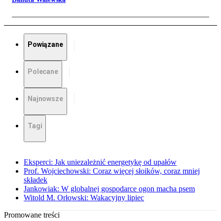
Powiązane
Polecane
Najnowsze
Tagi
Eksperci: Jak uniezależnić energetykę od upałów
Prof. Wojciechowski: Coraz więcej słoików, coraz mniej
składek
Jankowiak: W globalnej gospodarce ogon macha psem
Witold M. Orłowski: Wakacyjny lipiec
Promowane treści