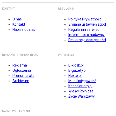
KONTAKT
REGULAMIN
O nas
Polityka Prywatności
Kontakt
Zmiana ustawień zgód
Napisz do nas
Regulamin serwisu
Informacje o nadawcy
Deklaracja dostępności
REKLAMA I PRENUMERATA
PARTNERZY
Reklama
E-kiosk.pl
Ogłoszenia
E-gazety.pl
Prenumerata
Nexto.pl
Archiwum
Mała księgowość
Kancelarierp.pl
Wieści Rolnicze
Życie Warszawy
NASZE WYDARZENIA