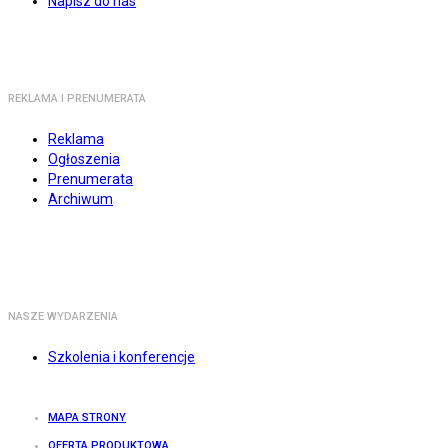
Napisz do nas
REKLAMA I PRENUMERATA
Reklama
Ogłoszenia
Prenumerata
Archiwum
NASZE WYDARZENIA
Szkolenia i konferencje
MAPA STRONY
OFERTA PRODUKTOWA