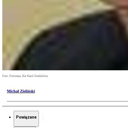
Foto: Fotorzepa, Kar Karol Zienkiewicz
Michał Zieliński
Powiązane