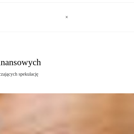
finansowych
czających spekulację