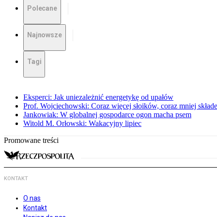
Polecane
Najnowsze
Tagi
Eksperci: Jak uniezależnić energetykę od upałów
Prof. Wojciechowski: Coraz więcej słoików, coraz mniej skład
Jankowiak: W globalnej gospodarce ogon macha psem
Witold M. Orłowski: Wakacyjny lipiec
Promowane treści
KONTAKT
O nas
Kontakt