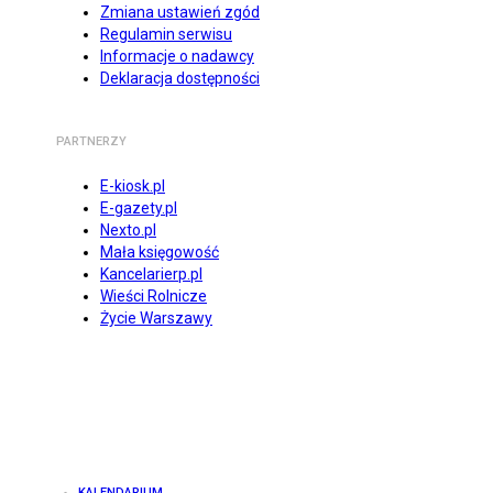
Zmiana ustawień zgód
Regulamin serwisu
Informacje o nadawcy
Deklaracja dostępności
PARTNERZY
E-kiosk.pl
E-gazety.pl
Nexto.pl
Mała księgowość
Kancelarierp.pl
Wieści Rolnicze
Życie Warszawy
KALENDARIUM