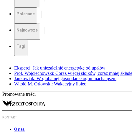
Polecane
Najnowsze
Tagi
Eksperci: Jak uniezależnić energetykę od upałów
Prof. Wojciechowski: Coraz więcej słoików, coraz mniej skład
Jankowiak: W globalnej gospodarce ogon macha psem
Witold M. Orłowski: Wakacyjny lipiec
Promowane treści
KONTAKT
O nas