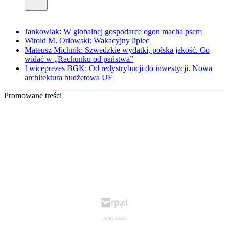
Jankowiak: W globalnej gospodarce ogon macha psem
Witold M. Orłowski: Wakacyjny lipiec
Mateusz Michnik: Szwedzkie wydatki, polska jakość. Co
widać w „Rachunku od państwa”
I wiceprezes BGK: Od redystrybucji do inwestycji. Nowa
architektura budżetowa UE
Promowane treści