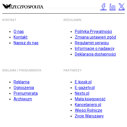
KONTAKT
REGULAMIN
O nas
Polityka Prywatności
Kontakt
Zmiana ustawień zgód
Napisz do nas
Regulamin serwisu
Informacje o nadawcy
Deklaracja dostępności
REKLAMA I PRENUMERATA
PARTNERZY
Reklama
E-kiosk.pl
Ogłoszenia
E-gazety.pl
Prenumerata
Nexto.pl
Archiwum
Mała księgowość
Kancelarierp.pl
Wieści Rolnicze
Życie Warszawy