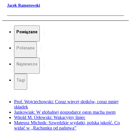
Jacek Ramotowski
Powiązane
Polecane
Najnowsze
Tagi
Prof. Wojciechowski: Coraz więcej słoików, coraz mniej
składek
Jankowiak: W globalnej gospodarce ogon macha psem
Witold M. Orłowski: Wakacyjny lipiec
Mateusz Michnik: Szwedzkie wydatki, polska jakość. Co
widać w „Rachunku od państwa”