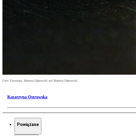
Foto: Fotorzepa, Mateusz Dąbrowski md Mateusz Dąbrowski
Katarzyna Ostrowska
Powiązane