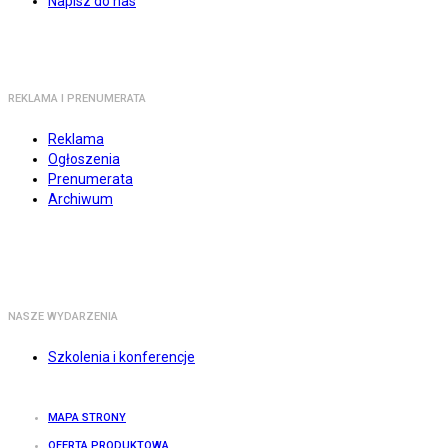
Napisz do nas
REKLAMA I PRENUMERATA
Reklama
Ogłoszenia
Prenumerata
Archiwum
NASZE WYDARZENIA
Szkolenia i konferencje
MAPA STRONY
OFERTA PRODUKTOWA