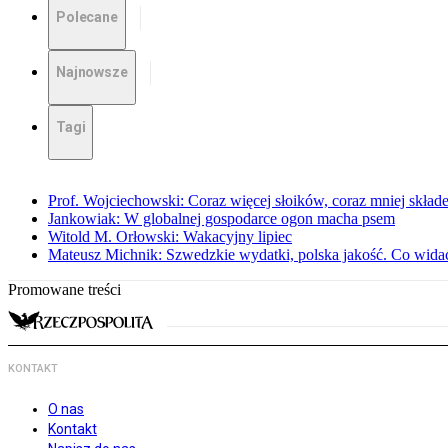
Polecane
Najnowsze
Tagi
Prof. Wojciechowski: Coraz więcej słoików, coraz mniej skład
Jankowiak: W globalnej gospodarce ogon macha psem
Witold M. Orłowski: Wakacyjny lipiec
Mateusz Michnik: Szwedzkie wydatki, polska jakość. Co wid
Promowane treści
KONTAKT
O nas
Kontakt