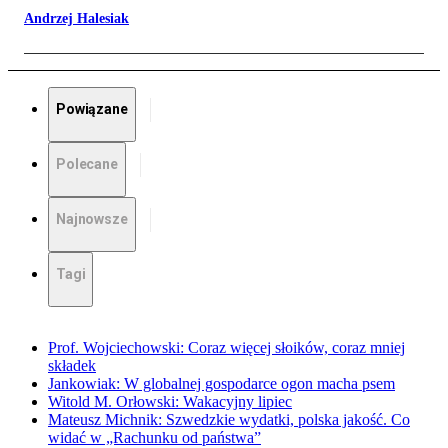
Andrzej Halesiak
Powiązane
Polecane
Najnowsze
Tagi
Prof. Wojciechowski: Coraz więcej słoików, coraz mniej
składek
Jankowiak: W globalnej gospodarce ogon macha psem
Witold M. Orłowski: Wakacyjny lipiec
Mateusz Michnik: Szwedzkie wydatki, polska jakość. Co
widać w „Rachunku od państwa”