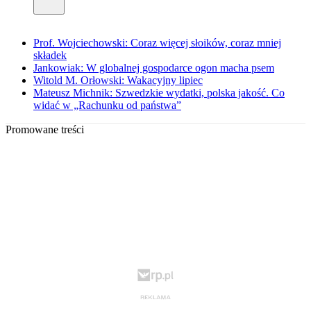
Prof. Wojciechowski: Coraz więcej słoików, coraz mniej
składek
Jankowiak: W globalnej gospodarce ogon macha psem
Witold M. Orłowski: Wakacyjny lipiec
Mateusz Michnik: Szwedzkie wydatki, polska jakość. Co
widać w „Rachunku od państwa”
Promowane treści