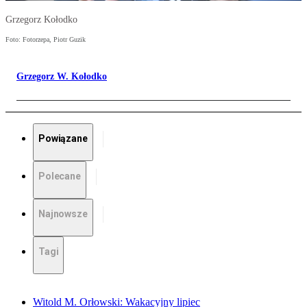
Grzegorz Kołodko
Foto: Fotorzepa, Piotr Guzik
Grzegorz W. Kołodko
Powiązane
Polecane
Najnowsze
Tagi
Witold M. Orłowski: Wakacyjny lipiec