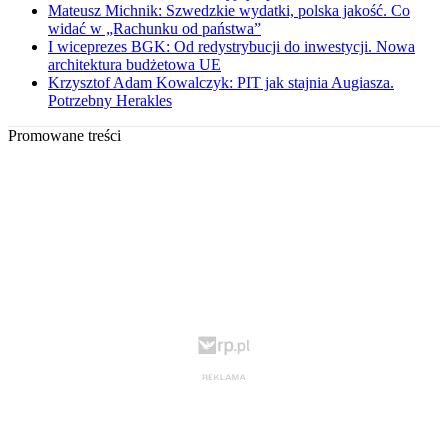
Mateusz Michnik: Szwedzkie wydatki, polska jakość. Co
widać w „Rachunku od państwa”
I wiceprezes BGK: Od redystrybucji do inwestycji. Nowa
architektura budżetowa UE
Krzysztof Adam Kowalczyk: PIT jak stajnia Augiasza.
Potrzebny Herakles
Promowane treści