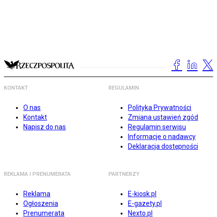
KONTAKT
REGULAMIN
O nas
Polityka Prywatności
Kontakt
Zmiana ustawień zgód
Napisz do nas
Regulamin serwisu
Informacje o nadawcy
Deklaracja dostępności
REKLAMA I PRENUMERATA
PARTNERZY
Reklama
E-kiosk.pl
Ogłoszenia
E-gazety.pl
Prenumerata
Nexto.pl