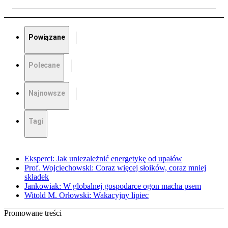
Powiązane
Polecane
Najnowsze
Tagi
Eksperci: Jak uniezależnić energetykę od upałów
Prof. Wojciechowski: Coraz więcej słoików, coraz mniej
składek
Jankowiak: W globalnej gospodarce ogon macha psem
Witold M. Orłowski: Wakacyjny lipiec
Promowane treści