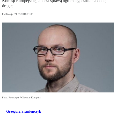
Komisji Europejskiej, a to za sprawą ogromnego zaufania do tej
drugiej.
Publikacja:
21.03.2016 21:00
Foto: Fotorzepa, Waldemar Kompała
Grzegorz Siemionczyk