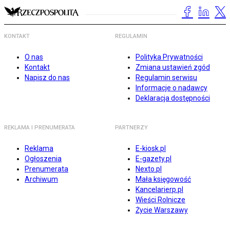
KONTAKT
REGULAMIN
O nas
Polityka Prywatności
Kontakt
Zmiana ustawień zgód
Napisz do nas
Regulamin serwisu
Informacje o nadawcy
Deklaracja dostępności
REKLAMA I PRENUMERATA
PARTNERZY
Reklama
E-kiosk.pl
Ogłoszenia
E-gazety.pl
Prenumerata
Nexto.pl
Archiwum
Mała księgowość
Kancelarierp.pl
Wieści Rolnicze
Życie Warszawy