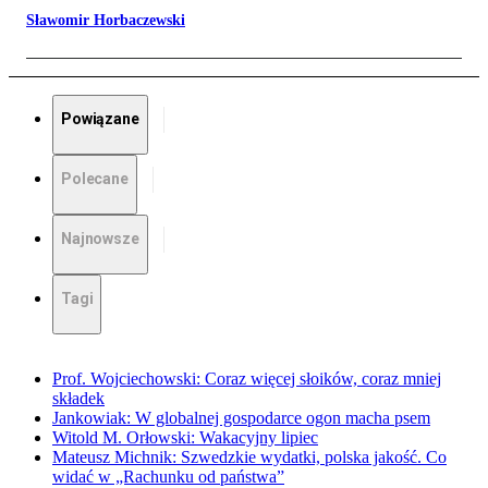
Sławomir Horbaczewski
Powiązane
Polecane
Najnowsze
Tagi
Prof. Wojciechowski: Coraz więcej słoików, coraz mniej
składek
Jankowiak: W globalnej gospodarce ogon macha psem
Witold M. Orłowski: Wakacyjny lipiec
Mateusz Michnik: Szwedzkie wydatki, polska jakość. Co
widać w „Rachunku od państwa”