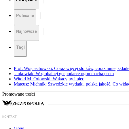
Polecane
Najnowsze
Tagi
Prof. Wojciechowski: Coraz więcej słoików, coraz mniej skład
Jankowiak: W globalnej gospodarce ogon macha psem
Witold M. Orłowski: Wakacyjny lipiec
Mateusz Michnik: Szwedzkie wydatki, polska jakość. Co wid
Promowane treści
KONTAKT
O nas