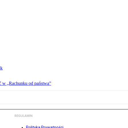
ek
ać w „Rachunku od państwa”
REGULAMIN
Polityka Prywatności