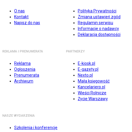
O nas
Polityka Prywatności
Kontakt
Zmiana ustawień zgód
Napisz do nas
Regulamin serwisu
Informacje o nadawcy
Deklaracja dostępności
REKLAMA I PRENUMERATA
PARTNERZY
Reklama
E-kiosk.pl
Ogłoszenia
E-gazety.pl
Prenumerata
Nexto.pl
Archiwum
Mała księgowość
Kancelarierp.pl
Wieści Rolnicze
Życie Warszawy
NASZE WYDARZENIA
Szkolenia i konferencje