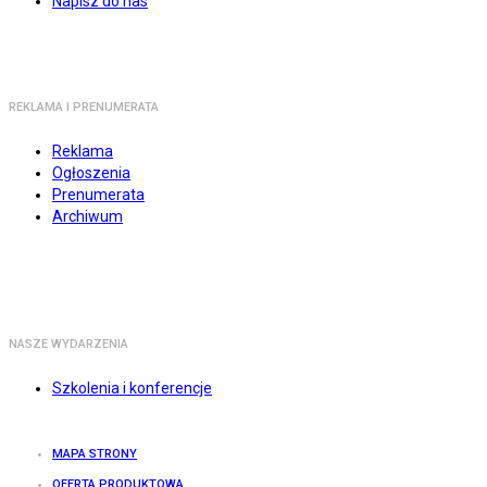
Napisz do nas
REKLAMA I PRENUMERATA
Reklama
Ogłoszenia
Prenumerata
Archiwum
NASZE WYDARZENIA
Szkolenia i konferencje
MAPA STRONY
OFERTA PRODUKTOWA