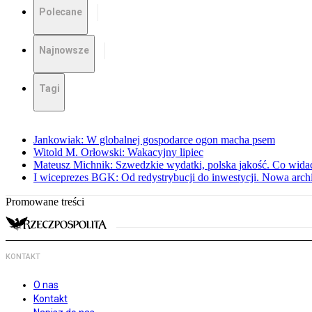
Polecane
Najnowsze
Tagi
Jankowiak: W globalnej gospodarce ogon macha psem
Witold M. Orłowski: Wakacyjny lipiec
Mateusz Michnik: Szwedzkie wydatki, polska jakość. Co wid
I wiceprezes BGK: Od redystrybucji do inwestycji. Nowa arc
Promowane treści
KONTAKT
O nas
Kontakt