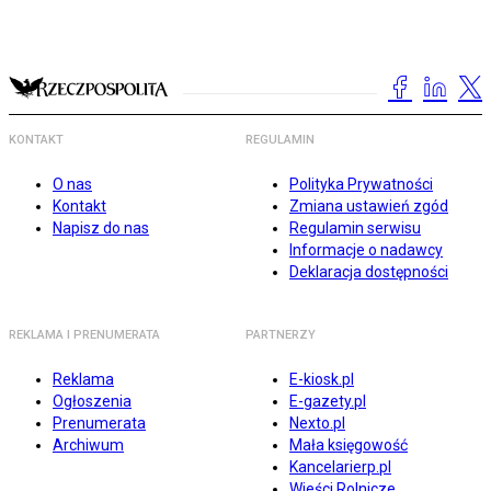
KONTAKT
REGULAMIN
O nas
Polityka Prywatności
Kontakt
Zmiana ustawień zgód
Napisz do nas
Regulamin serwisu
Informacje o nadawcy
Deklaracja dostępności
REKLAMA I PRENUMERATA
PARTNERZY
Reklama
E-kiosk.pl
Ogłoszenia
E-gazety.pl
Prenumerata
Nexto.pl
Archiwum
Mała księgowość
Kancelarierp.pl
Wieści Rolnicze