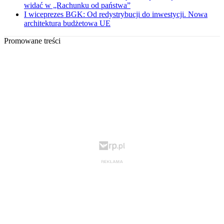
widać w „Rachunku od państwa”
I wiceprezes BGK: Od redystrybucji do inwestycji. Nowa
architektura budżetowa UE
Promowane treści