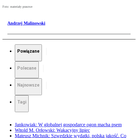
Foto: materiały prasowe
Andrzej Malinowski
Powiązane
Polecane
Najnowsze
Tagi
Jankowiak: W globalnej gospodarce ogon macha psem
Witold M. Orłowski: Wakacyjny lipiec
Mateusz Michnik: Szwedzkie wydatki, polska jakość. Co