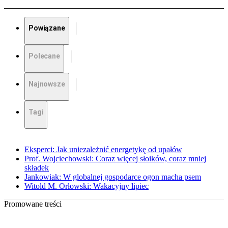
Powiązane
Polecane
Najnowsze
Tagi
Eksperci: Jak uniezależnić energetykę od upałów
Prof. Wojciechowski: Coraz więcej słoików, coraz mniej
składek
Jankowiak: W globalnej gospodarce ogon macha psem
Witold M. Orłowski: Wakacyjny lipiec
Promowane treści