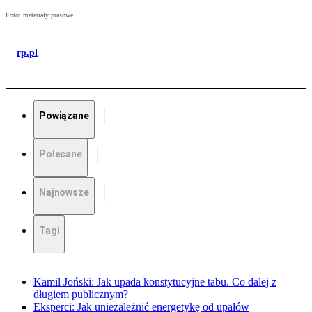
Foto: materiały prasowe
rp.pl
Powiązane
Polecane
Najnowsze
Tagi
Kamil Joński: Jak upada konstytucyjne tabu. Co dalej z
długiem publicznym?
Eksperci: Jak uniezależnić energetykę od upałów