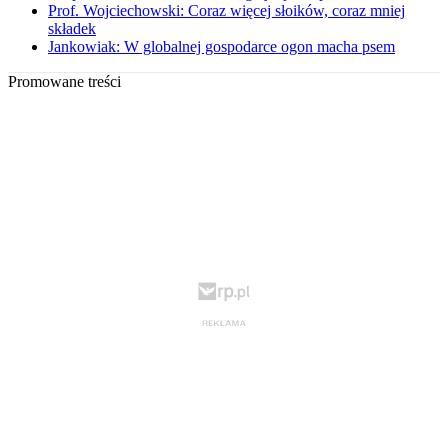
Prof. Wojciechowski: Coraz więcej słoików, coraz mniej
składek
Jankowiak: W globalnej gospodarce ogon macha psem
Promowane treści