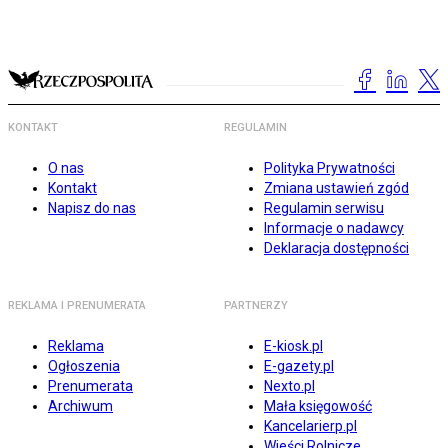
KONTAKT
REGULAMIN
O nas
Polityka Prywatności
Kontakt
Zmiana ustawień zgód
Napisz do nas
Regulamin serwisu
Informacje o nadawcy
Deklaracja dostępności
REKLAMA I PRENUMERATA
PARTNERZY
Reklama
E-kiosk.pl
Ogłoszenia
E-gazety.pl
Prenumerata
Nexto.pl
Archiwum
Mała księgowość
Kancelarierp.pl
Wieści Rolnicze