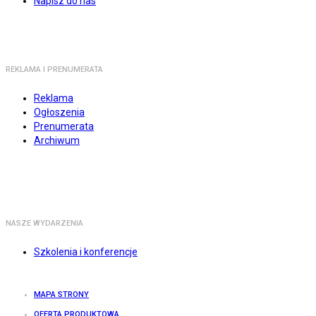
Napisz do nas
REKLAMA I PRENUMERATA
Reklama
Ogłoszenia
Prenumerata
Archiwum
NASZE WYDARZENIA
Szkolenia i konferencje
MAPA STRONY
OFERTA PRODUKTOWA