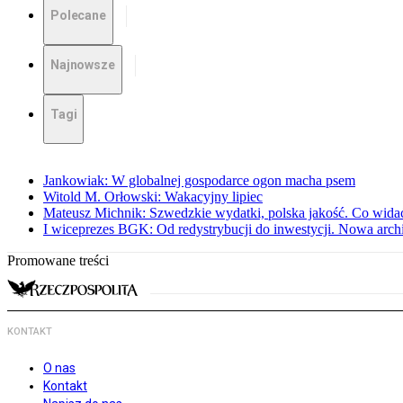
Polecane
Najnowsze
Tagi
Jankowiak: W globalnej gospodarce ogon macha psem
Witold M. Orłowski: Wakacyjny lipiec
Mateusz Michnik: Szwedzkie wydatki, polska jakość. Co wid
I wiceprezes BGK: Od redystrybucji do inwestycji. Nowa arc
Promowane treści
KONTAKT
O nas
Kontakt