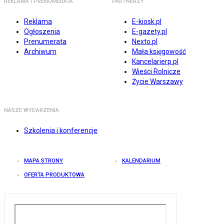
REKLAMA I PRENUMERATA
PARTNERZY
Reklama
E-kiosk.pl
Ogłoszenia
E-gazety.pl
Prenumerata
Nexto.pl
Archiwum
Mała księgowość
Kancelarierp.pl
Wieści Rolnicze
Życie Warszawy
NASZE WYDARZENIA
Szkolenia i konferencje
MAPA STRONY
KALENDARIUM
OFERTA PRODUKTOWA