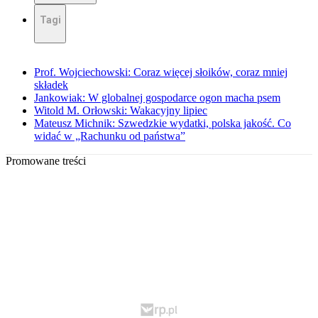
Tagi
Prof. Wojciechowski: Coraz więcej słoików, coraz mniej
składek
Jankowiak: W globalnej gospodarce ogon macha psem
Witold M. Orłowski: Wakacyjny lipiec
Mateusz Michnik: Szwedzkie wydatki, polska jakość. Co
widać w „Rachunku od państwa”
Promowane treści