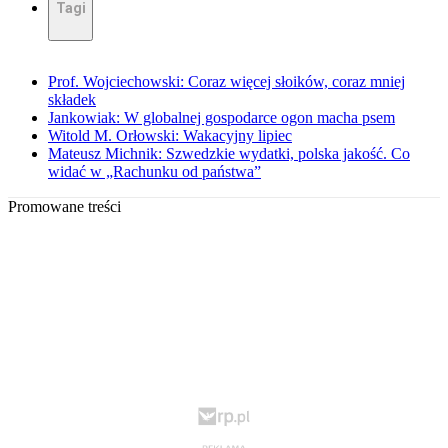
Tagi
Prof. Wojciechowski: Coraz więcej słoików, coraz mniej
składek
Jankowiak: W globalnej gospodarce ogon macha psem
Witold M. Orłowski: Wakacyjny lipiec
Mateusz Michnik: Szwedzkie wydatki, polska jakość. Co
widać w „Rachunku od państwa”
Promowane treści