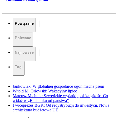
Powiązane
Polecane
Najnowsze
Tagi
Jankowiak: W globalnej gospodarce ogon macha psem
Witold M. Orłowski: Wakacyjny lipiec
Mateusz Michnik: Szwedzkie wydatki, polska jakość. Co
widać w „Rachunku od państwa”
I wiceprezes BGK: Od redystrybucji do inwestycji. Nowa
architektura budżetowa UE