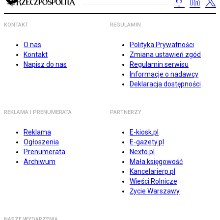
KONTAKT
REGULAMIN
O nas
Polityka Prywatności
Kontakt
Zmiana ustawień zgód
Napisz do nas
Regulamin serwisu
Informacje o nadawcy
Deklaracja dostępności
REKLAMA I PRENUMERATA
PARTNERZY
Reklama
E-kiosk.pl
Ogłoszenia
E-gazety.pl
Prenumerata
Nexto.pl
Archiwum
Mała księgowość
Kancelarierp.pl
Wieści Rolnicze
Życie Warszawy
NASZE WYDARZENIA