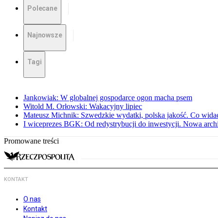
Polecane
Najnowsze
Tagi
Jankowiak: W globalnej gospodarce ogon macha psem
Witold M. Orłowski: Wakacyjny lipiec
Mateusz Michnik: Szwedzkie wydatki, polska jakość. Co wid
I wiceprezes BGK: Od redystrybucji do inwestycji. Nowa arc
Promowane treści
KONTAKT
O nas
Kontakt