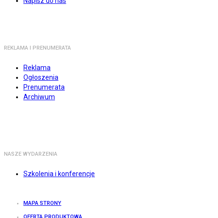
Napisz do nas
REKLAMA I PRENUMERATA
Reklama
Ogłoszenia
Prenumerata
Archiwum
NASZE WYDARZENIA
Szkolenia i konferencje
MAPA STRONY
OFERTA PRODUKTOWA