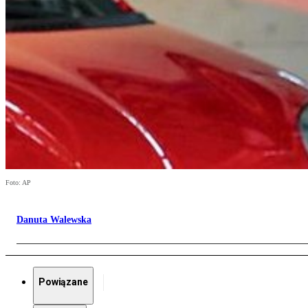
Foto: AP
Danuta Walewska
Powiązane