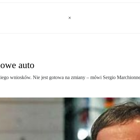
nowe auto
o wniosków. Nie jest gotowa na zmiany – mó­wi Sergio Marchionne, pre­ze