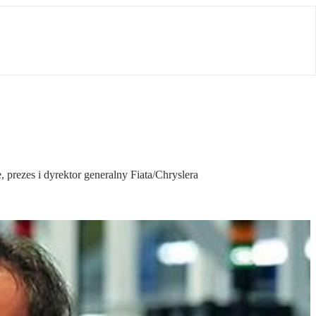
s i dy­rek­tor gene­ral­ny Fia­ta/Chry­sle­ra