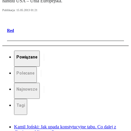
handlu USA – Unia Europejska.
Publikacja:
15.05.2013 01:21
Red
Powiązane
Polecane
Najnowsze
Tagi
Kamil Joński: Jak upada konstytucyjne tabu. Co dalej z