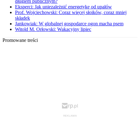
długiem publicznym?
Eksperci: Jak uniezależnić energetykę od upałów
Prof. Wojciechowski: Coraz więcej słoików, coraz mniej
składek
Jankowiak: W globalnej gospodarce ogon macha psem
Witold M. Orłowski: Wakacyjny lipiec
Promowane treści