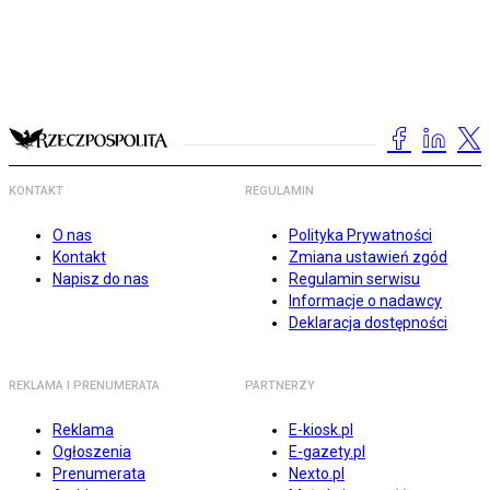
KONTAKT
REGULAMIN
O nas
Polityka Prywatności
Kontakt
Zmiana ustawień zgód
Napisz do nas
Regulamin serwisu
Informacje o nadawcy
Deklaracja dostępności
REKLAMA I PRENUMERATA
PARTNERZY
Reklama
E-kiosk.pl
Ogłoszenia
E-gazety.pl
Prenumerata
Nexto.pl