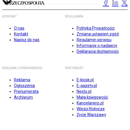
KONTAKT
REGULAMIN
O nas
Polityka Prywatności
Kontakt
Zmiana ustawień zgód
Napisz do nas
Regulamin serwisu
Informacje o nadawcy
Deklaracja dostępności
REKLAMA I PRENUMERATA
PARTNERZY
Reklama
E-kiosk.pl
Ogłoszenia
E-gazety.pl
Prenumerata
Nexto.pl
Archiwum
Mała księgowość
Kancelarierp.pl
Wieści Rolnicze
Życie Warszawy