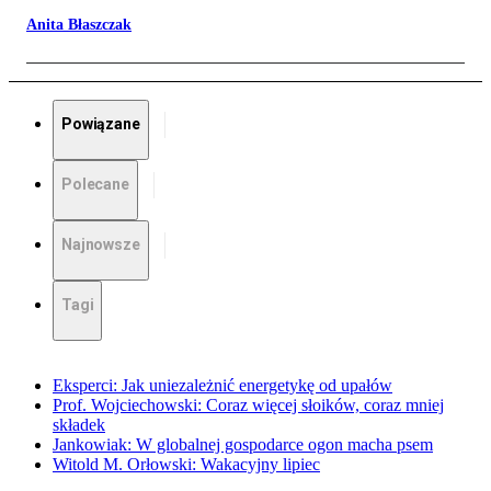
Anita Błaszczak
Powiązane
Polecane
Najnowsze
Tagi
Eksperci: Jak uniezależnić energetykę od upałów
Prof. Wojciechowski: Coraz więcej słoików, coraz mniej
składek
Jankowiak: W globalnej gospodarce ogon macha psem
Witold M. Orłowski: Wakacyjny lipiec